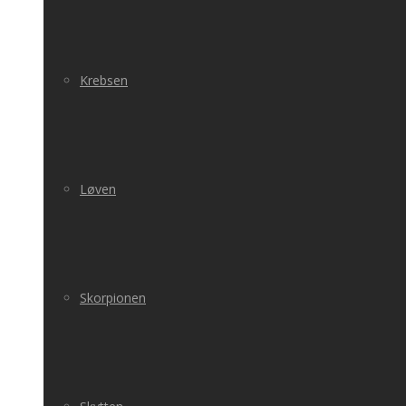
Krebsen
Løven
Skorpionen