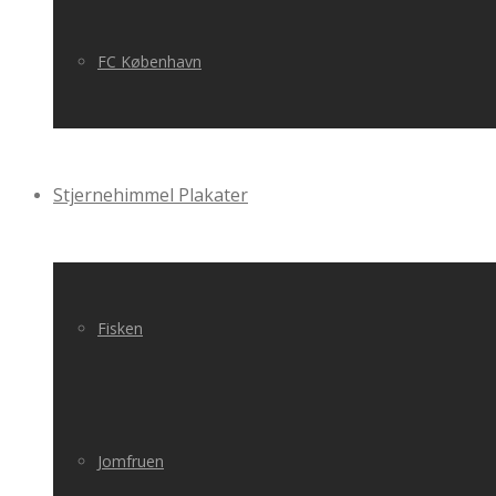
FC København
Stjernehimmel Plakater
Fisken
Jomfruen