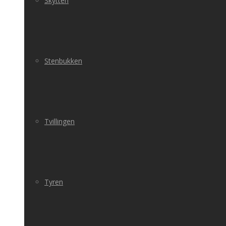
Skytten
Stenbukken
Tvillingen
Tyren