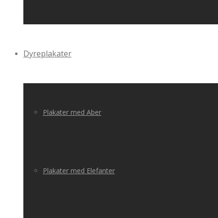
Dyreplakater
Plakater med Aber
Plakater med Elefanter