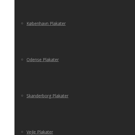
København Plakater
Odense Plakater
Skanderborg Plakater
Vejle Plakater