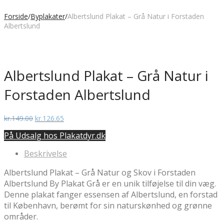
Forside
/
Byplakater
/
Albertslund Plakat – Grå Natur i Forstaden
Albertslund
Albertslund Plakat – Grå Natur i
Forstaden Albertslund
Den
Den
kr.
149.00
kr.
126.65
oprindelige
aktuelle
På Udsalg hos Plakatdyr.dk
pris
pris
var:
er:
Beskrivelse
kr.149.00.
kr.126.65.
Albertslund Plakat – Grå Natur og Skov i Forstaden
Albertslund By Plakat Grå er en unik tilføjelse til din væg.
Denne plakat fanger essensen af Albertslund, en forstad
til København, berømt for sin naturskønhed og grønne
områder.