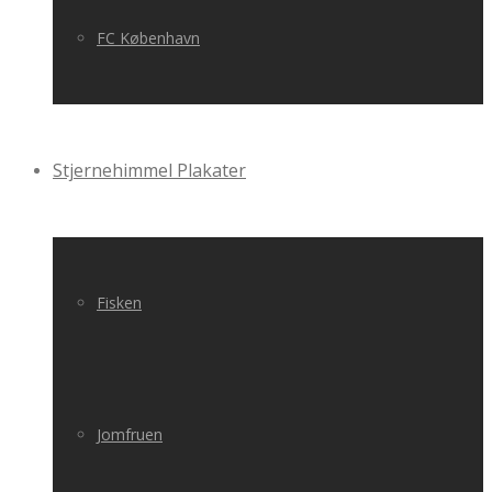
FC København
Stjernehimmel Plakater
Fisken
Jomfruen