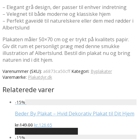
– Elegant grå design, der passer til enhver indretning
– Velegnet til både moderne og klassiske hjem
– Perfekt gaveidé til naturelskere eller dem med rødder i
Albertslund
Plakaten måler 50×70 cm og er trykt på kvalitets papir.
Giv dit rum et personligt præg med denne smukke
illustration af Albertslund. Bestil din plakat nu og bring
naturen ind i dit hjem.
Varenummer (SKU):
a6873ca50cff
Kategori:
Byplakater
Varemærke:
Plakatdyr.dk
Relaterede varer
-
15
%
Beder By Plakat – Hvid Dekorativ Plakat til Dit Hjem
Den
Den
kr.
149.00
kr.
126.65
oprindelige
aktuelle
På Udsalg hos Plakatdyr.dk
pris
pris
-
15
%