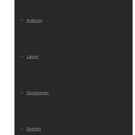
Krebsen
Løven
Skorpionen
Skytten