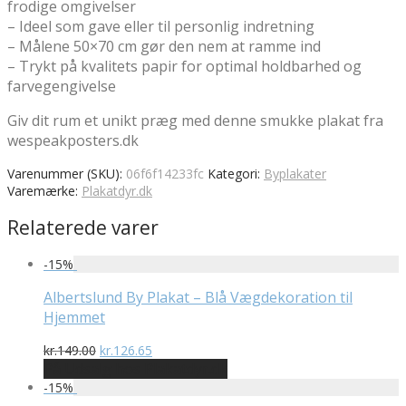
frodige omgivelser
– Ideel som gave eller til personlig indretning
– Målene 50×70 cm gør den nem at ramme ind
– Trykt på kvalitets papir for optimal holdbarhed og
farvegengivelse
Giv dit rum et unikt præg med denne smukke plakat fra
wespeakposters.dk
Varenummer (SKU):
06f6f14233fc
Kategori:
Byplakater
Varemærke:
Plakatdyr.dk
Relaterede varer
-
15
%
Albertslund By Plakat – Blå Vægdekoration til
Hjemmet
Den
Den
kr.
149.00
kr.
126.65
oprindelige
aktuelle
På Udsalg hos Plakatdyr.dk
pris
pris
-
15
%
var:
er: