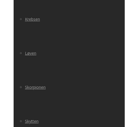
Krebsen
Løven
Skorpionen
Skytten