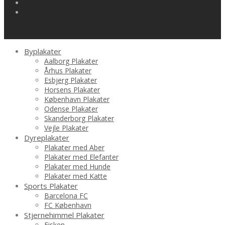
Byplakater
Aalborg Plakater
Århus Plakater
Esbjerg Plakater
Horsens Plakater
København Plakater
Odense Plakater
Skanderborg Plakater
Vejle Plakater
Dyreplakater
Plakater med Aber
Plakater med Elefanter
Plakater med Hunde
Plakater med Katte
Sports Plakater
Barcelona FC
FC København
Stjernehimmel Plakater
Fisken