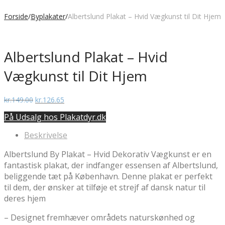
Forside
/
Byplakater
/
Albertslund Plakat – Hvid Vægkunst til Dit Hjem
Albertslund Plakat – Hvid
Vægkunst til Dit Hjem
Den
Den
kr.
149.00
kr.
126.65
oprindelige
aktuelle
På Udsalg hos Plakatdyr.dk
pris
pris
var:
er:
Beskrivelse
kr.149.00.
kr.126.65.
Albertslund By Plakat – Hvid Dekorativ Vægkunst er en
fantastisk plakat, der indfanger essensen af Albertslund,
beliggende tæt på København. Denne plakat er perfekt
til dem, der ønsker at tilføje et strejf af dansk natur til
deres hjem
– Designet fremhæver områdets naturskønhed og