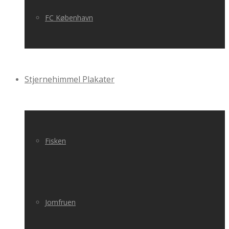
FC København
Stjernehimmel Plakater
Fisken
Jomfruen