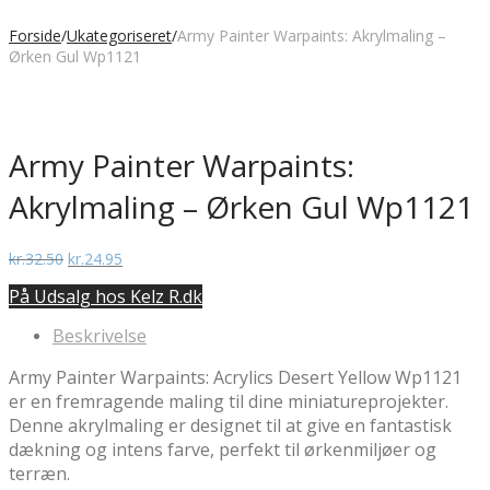
Forside
/
Ukategoriseret
/
Army Painter Warpaints: Akrylmaling –
Ørken Gul Wp1121
Army Painter Warpaints:
Akrylmaling – Ørken Gul Wp1121
Den
Den
kr.
32.50
kr.
24.95
oprindelige
aktuelle
På Udsalg hos Kelz R.dk
pris
pris
var:
er:
Beskrivelse
kr.32.50.
kr.24.95.
Army Painter Warpaints: Acrylics Desert Yellow Wp1121
er en fremragende maling til dine miniatureprojekter.
Denne akrylmaling er designet til at give en fantastisk
dækning og intens farve, perfekt til ørkenmiljøer og
terræn.