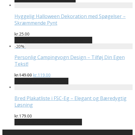
Hyggelig Halloween Dekoration med Spøgelser –
Skræmmende Pynt
kr.
25.00
Bedste pris hos Billigwallsticker.dk
-
20
%
Personlig Campingvogn Design – Tilføj Din Egen
Tekst!
Den
Den
kr.
149.00
kr.
119.00
oprindelige
aktuelle
På Udsalg hos Wowo.dk
pris
pris
var:
er:
kr.149.00.
kr.119.00.
Bred Plakatliste i FSC-Eg – Elegant og Bæredygtig
Løsning
kr.
179.00
Bedste pris hos Unikplakat.dk