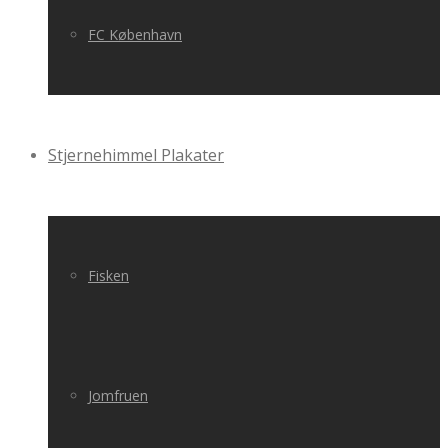
FC København
Stjernehimmel Plakater
Fisken
Jomfruen