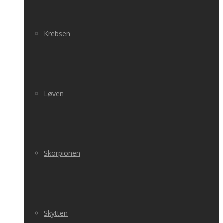
Krebsen
Løven
Skorpionen
Skytten