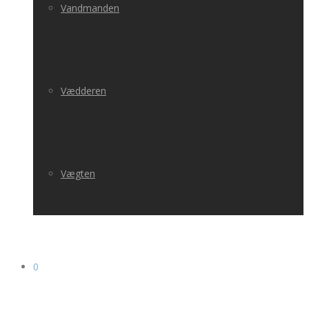
Vandmanden
Vædderen
Vægten
0