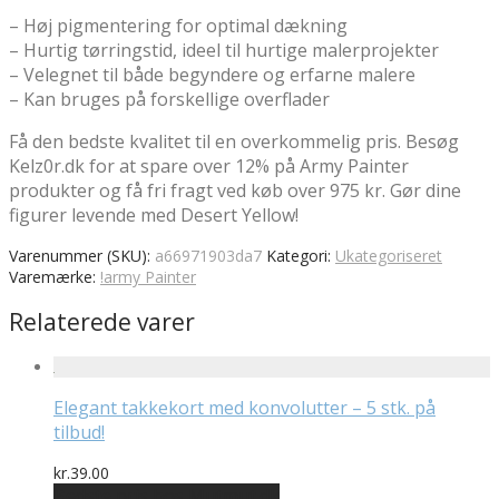
– Høj pigmentering for optimal dækning
– Hurtig tørringstid, ideel til hurtige malerprojekter
– Velegnet til både begyndere og erfarne malere
– Kan bruges på forskellige overflader
Få den bedste kvalitet til en overkommelig pris. Besøg
Kelz0r.dk for at spare over 12% på Army Painter
produkter og få fri fragt ved køb over 975 kr. Gør dine
figurer levende med Desert Yellow!
Varenummer (SKU):
a66971903da7
Kategori:
Ukategoriseret
Varemærke:
!army Painter
Relaterede varer
Elegant takkekort med konvolutter – 5 stk. på
tilbud!
kr.
39.00
Bedste pris hos Mutmut.dk