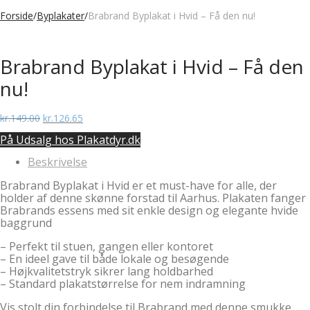
Forside
/
Byplakater
/
Brabrand Byplakat i Hvid – Få den nu!
Brabrand Byplakat i Hvid – Få den
nu!
Den
Den
kr.
149.00
kr.
126.65
oprindelige
aktuelle
På Udsalg hos Plakatdyr.dk
pris
pris
var:
er:
Beskrivelse
kr.149.00.
kr.126.65.
Brabrand Byplakat i Hvid er et must-have for alle, der
holder af denne skønne forstad til Aarhus. Plakaten fanger
Brabrands essens med sit enkle design og elegante hvide
baggrund
– Perfekt til stuen, gangen eller kontoret
– En ideel gave til både lokale og besøgende
– Højkvalitetstryk sikrer lang holdbarhed
– Standard plakatstørrelse for nem indramning
Vis stolt din forbindelse til Brabrand med denne smukke