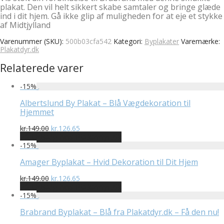
plakat. Den vil helt sikkert skabe samtaler og bringe glæde
ind i dit hjem. Gå ikke glip af muligheden for at eje et stykke
af Midtjylland
Varenummer (SKU):
500b03cfa542
Kategori:
Byplakater
Varemærke:
Plakatdyr.dk
Relaterede varer
-
15
%
Albertslund By Plakat – Blå Vægdekoration til
Hjemmet
Den
Den
kr.
149.00
kr.
126.65
oprindelige
aktuelle
På Udsalg hos Plakatdyr.dk
pris
pris
-
15
%
var:
er:
kr.149.00.
kr.126.65.
Amager Byplakat – Hvid Dekoration til Dit Hjem
Den
Den
kr.
149.00
kr.
126.65
oprindelige
aktuelle
På Udsalg hos Plakatdyr.dk
pris
pris
-
15
%
var:
er:
kr.149.00.
kr.126.65.
Brabrand Byplakat – Blå fra Plakatdyr.dk – Få den nu!