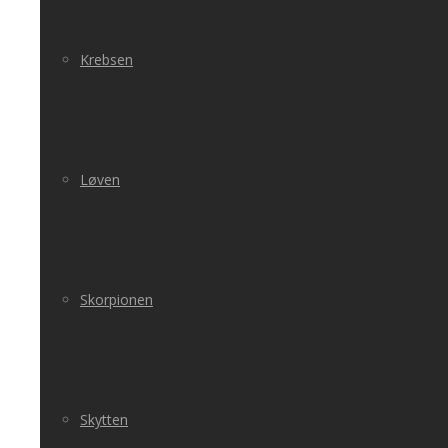
Krebsen
Løven
Skorpionen
Skytten