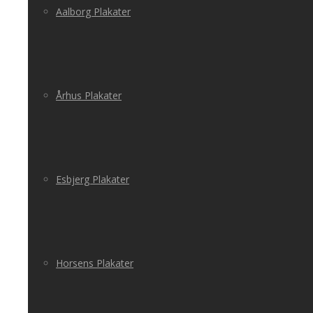
Aalborg Plakater
Århus Plakater
Esbjerg Plakater
Horsens Plakater