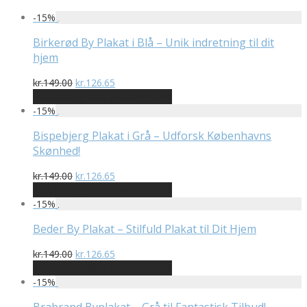
-
15
%
Birkerød By Plakat i Blå – Unik indretning til dit
hjem
Den
Den
kr.
149.00
kr.
126.65
oprindelige
aktuelle
På Udsalg hos Plakatdyr.dk
pris
pris
-
15
%
var:
er:
kr.149.00.
kr.126.65.
Bispebjerg Plakat i Grå – Udforsk Københavns
Skønhed!
Den
Den
kr.
149.00
kr.
126.65
oprindelige
aktuelle
På Udsalg hos Plakatdyr.dk
pris
pris
-
15
%
var:
er:
kr.149.00.
kr.126.65.
Beder By Plakat – Stilfuld Plakat til Dit Hjem
Den
Den
kr.
149.00
kr.
126.65
oprindelige
aktuelle
På Udsalg hos Plakatdyr.dk
pris
pris
-
15
%
var:
er:
kr.149.00.
kr.126.65.