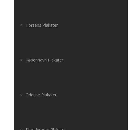
Horsens Plakater
København Plakater
Odense Plakater
Skanderborg Plakater