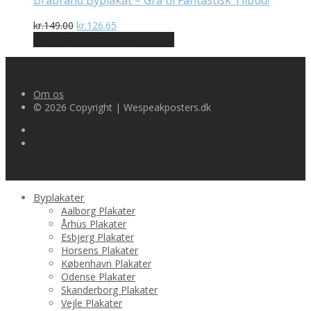
Brabrand Byplakat – Grå til Fantastisk Tilbud!
Den
Den
kr.
149.00
kr.
126.65
oprindelige
aktuelle
På Udsalg hos Plakatdyr.dk
pris
pris
var:
er:
kr.149.00.
kr.126.65.
Om os
© 2026 Copyright | Wespeakposters.dk
Byplakater
Aalborg Plakater
Århus Plakater
Esbjerg Plakater
Horsens Plakater
København Plakater
Odense Plakater
Skanderborg Plakater
Vejle Plakater