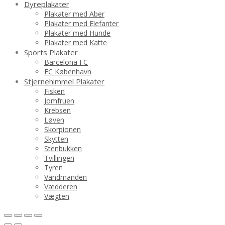
Dyreplakater
Plakater med Aber
Plakater med Elefanter
Plakater med Hunde
Plakater med Katte
Sports Plakater
Barcelona FC
FC København
Stjernehimmel Plakater
Fisken
Jomfruen
Krebsen
Løven
Skorpionen
Skytten
Stenbukken
Tvillingen
Tyren
Vandmanden
Vædderen
Vægten