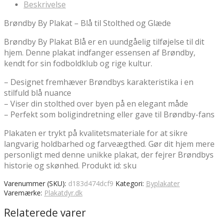
Beskrivelse
kr.149.00.
kr.126.65.
Brøndby By Plakat – Blå til Stolthed og Glæde
Brøndby By Plakat Blå er en uundgåelig tilføjelse til dit
hjem. Denne plakat indfanger essensen af Brøndby,
kendt for sin fodboldklub og rige kultur.
– Designet fremhæver Brøndbys karakteristika i en
stilfuld blå nuance
– Viser din stolthed over byen på en elegant måde
– Perfekt som boligindretning eller gave til Brøndby-fans
Plakaten er trykt på kvalitetsmateriale for at sikre
langvarig holdbarhed og farveægthed. Gør dit hjem mere
personligt med denne unikke plakat, der fejrer Brøndbys
historie og skønhed. Produkt id: sku
Varenummer (SKU):
d183d474dcf9
Kategori:
Byplakater
Varemærke:
Plakatdyr.dk
Relaterede varer