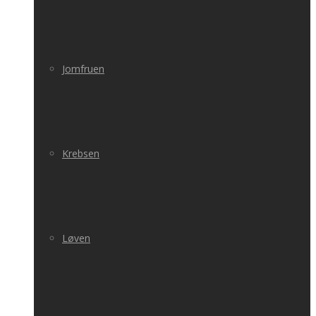
Jomfruen
Krebsen
Løven