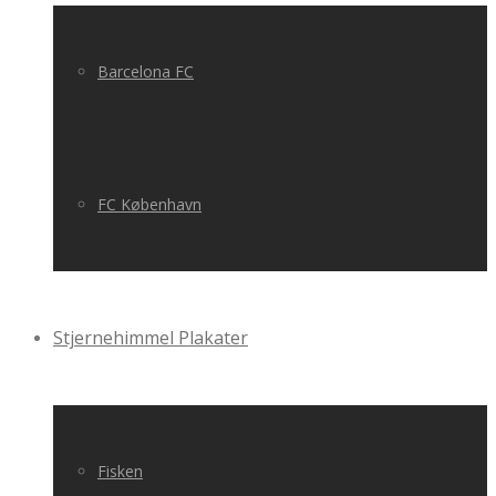
Barcelona FC
FC København
Stjernehimmel Plakater
Fisken