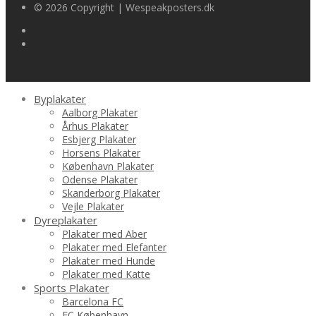
© 2026 Copyright | Wespeakposters.dk
Byplakater
Aalborg Plakater
Århus Plakater
Esbjerg Plakater
Horsens Plakater
København Plakater
Odense Plakater
Skanderborg Plakater
Vejle Plakater
Dyreplakater
Plakater med Aber
Plakater med Elefanter
Plakater med Hunde
Plakater med Katte
Sports Plakater
Barcelona FC
FC København