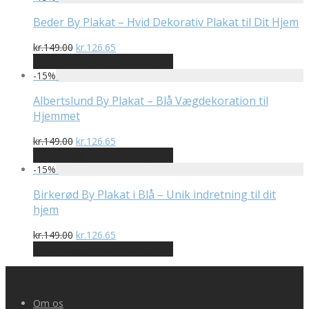
var:
er:
kr.149.00.
kr.126.65.
Beder By Plakat – Hvid Dekorativ Plakat til Dit Hjem
Den
Den
kr.
149.00
kr.
126.65
oprindelige
aktuelle
På Udsalg hos Plakatdyr.dk
pris
pris
-
15
%
var:
er:
kr.149.00.
kr.126.65.
Albertslund By Plakat – Blå Vægdekoration til
Hjemmet
Den
Den
kr.
149.00
kr.
126.65
oprindelige
aktuelle
På Udsalg hos Plakatdyr.dk
pris
pris
-
15
%
var:
er:
kr.149.00.
kr.126.65.
Birkerød By Plakat i Blå – Unik indretning til dit
hjem
Den
Den
kr.
149.00
kr.
126.65
oprindelige
aktuelle
På Udsalg hos Plakatdyr.dk
pris
pris
var:
er:
kr.149.00.
kr.126.65.
Om os