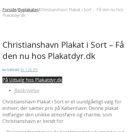
Forside
/
Byplakater
/
Christianshavn Plakat i Sort – Få den nu hos
Plakatdyr.dk
Christianshavn Plakat i Sort – Få
den nu hos Plakatdyr.dk
Den
Den
kr.
149.00
kr.
126.65
oprindelige
aktuelle
På Udsalg hos Plakatdyr.dk
pris
pris
var:
er:
Beskrivelse
kr.149.00.
kr.126.65.
Christianshavn Plakat i Sort er et uundgåeligt valg for
enhver, der sætter pris på København. Denne plakat
indfanger den unikke atmosfære og charme, som
Christianshavn er kendt for