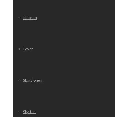
Krebsen
Løven
Skorpionen
Skytten