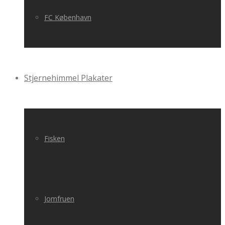
FC København
Stjernehimmel Plakater
Fisken
Jomfruen