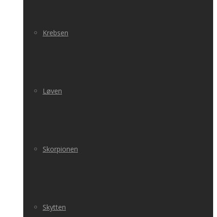
Krebsen
Løven
Skorpionen
Skytten