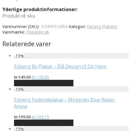
Yderlige produktinformationer:
Produkt id: sku
Varenummer (SKU):
7c589951dfbd
Kategori:
Esbjerg Plakater
Varemærke:
Plakatdyr.dk
Relaterede varer
-
15
%
Esbjerg By Plakat – Blå Design til Dit Hjem
Den
Den
kr.
149.00
kr.
126.65
oprindelige
aktuelle
På Udsalg hos Plakatdyr.dk
pris
pris
-
15
%
var:
er:
kr.149.00.
kr.126.65.
Esbjerg Fodboldplakat – Mintgrøn Blue Water
Arena
Den
Den
kr.
199.00
kr.
169.15
oprindelige
aktuelle
På Udsalg hos Plakatdyr.dk
pris
pris
-
15
%