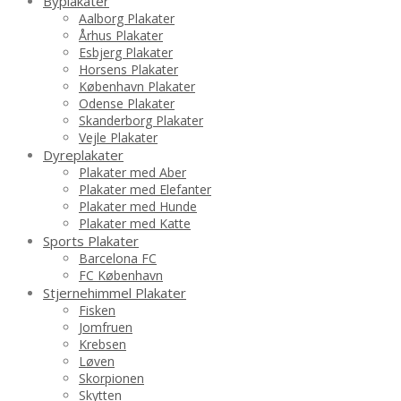
Byplakater
Aalborg Plakater
Århus Plakater
Esbjerg Plakater
Horsens Plakater
København Plakater
Odense Plakater
Skanderborg Plakater
Vejle Plakater
Dyreplakater
Plakater med Aber
Plakater med Elefanter
Plakater med Hunde
Plakater med Katte
Sports Plakater
Barcelona FC
FC København
Stjernehimmel Plakater
Fisken
Jomfruen
Krebsen
Løven
Skorpionen
Skytten