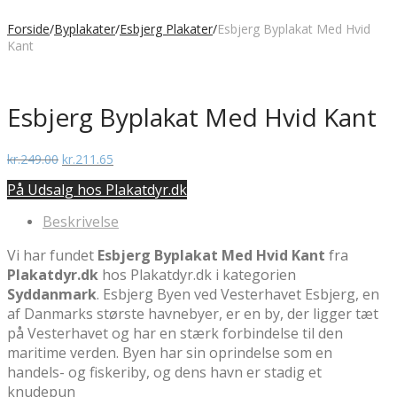
Forside
/
Byplakater
/
Esbjerg Plakater
/
Esbjerg Byplakat Med Hvid
Kant
Esbjerg Byplakat Med Hvid Kant
Den
Den
kr.
249.00
kr.
211.65
oprindelige
aktuelle
På Udsalg hos Plakatdyr.dk
pris
pris
var:
er:
Beskrivelse
kr.249.00.
kr.211.65.
Vi har fundet
Esbjerg Byplakat Med Hvid Kant
fra
Plakatdyr.dk
hos Plakatdyr.dk i kategorien
Syddanmark
. Esbjerg Byen ved Vesterhavet Esbjerg, en
af Danmarks største havnebyer, er en by, der ligger tæt
på Vesterhavet og har en stærk forbindelse til den
maritime verden. Byen har sin oprindelse som en
handels- og fiskeriby, og dens havn er stadig et
knudepun