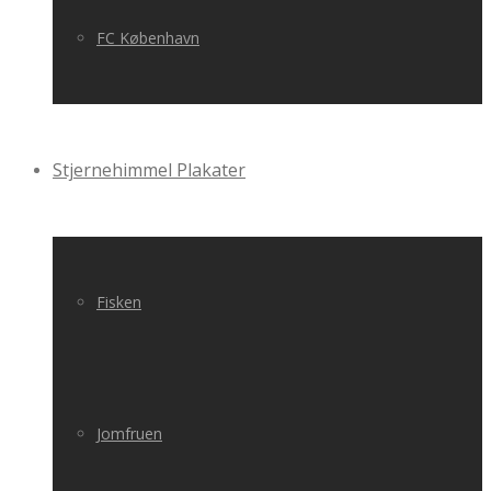
FC København
Stjernehimmel Plakater
Fisken
Jomfruen