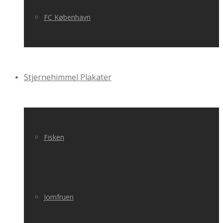
FC København
Stjernehimmel Plakater
Fisken
Jomfruen