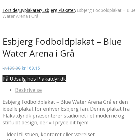
Forside
/
Byplakater
/
Esbjerg Plakater
/
Esbjerg Fodboldplakat – Blue
Water Arena i Grå
Esbjerg Fodboldplakat – Blue
Water Arena i Grå
Den
Den
kr.
199.00
kr.
169.15
oprindelige
aktuelle
På Udsalg hos Plakatdyr.dk
pris
pris
var:
er:
Beskrivelse
kr.199.00.
kr.169.15.
Esbjerg Fodboldplakat – Blue Water Arena Grå er den
ideelle plakat for enhver Esbjerg fan. Denne plakat fra
Plakatdyr.dk præsenterer stadionet i et moderne og
stilfuldt design, der vil pryde dit hjem.
– Ideel til stuen, kontoret eller værelset