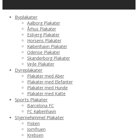
Byplakater
Aalborg Plakater
Århus Plakater
Esbjerg Plakater
Horsens Plakater
København Plakater
Odense Plakater
Skanderborg Plakater
Vejle Plakater
Dyreplakater
Plakater med Aber
Plakater med Elefanter
Plakater med Hunde
Plakater med Katte
Sports Plakater
Barcelona FC
FC København
Stjernehimmel Plakater
Fisken
Jomfruen
Krebsen