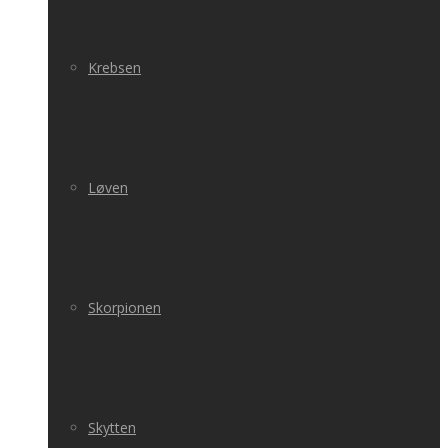
Krebsen
Løven
Skorpionen
Skytten