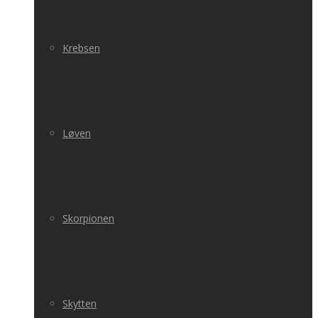
Krebsen
Løven
Skorpionen
Skytten