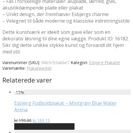
– Fås i forskellige materialer: aluplade, lærred, glas,
akustikdæmpende plade eller plakat
– Unikt design, der fremhæver Esbjergs charme
– Velegnet til både moderne og klassiske indretningsstile
Dette kunstværk er ideelt som gave eller som en
dekorativ løsning til dine egne vægge. Produkt ID: 16182.
Sikr dig dette unikke stykke kunst og forvandl dit hjem
med stil.
Varenummer (SKU):
96b5c92abbe7
Kategori:
Esbjerg Plakater
Varemærke:
Plakatwerket
Relaterede varer
-
15
%
Esbjerg Fodboldplakat – Mintgrøn Blue Water
Arena
Den
Den
kr.
199.00
kr.
169.15
oprindelige
aktuelle
På Udsalg hos Plakatdyr.dk
pris
pris