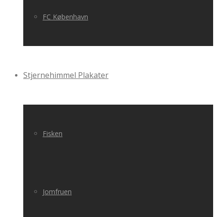
FC København
Stjernehimmel Plakater
Fisken
Jomfruen