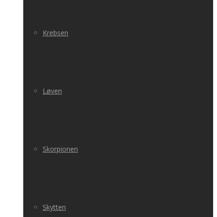
Krebsen
Løven
Skorpionen
Skytten