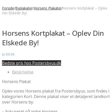
Forside
/
Byplakater
/
Horsens Plakater
/
Horsens Kortplakat – Oplev
Din Elskede By!
Horsens Kortplakat – Oplev Din
Elskede By!
kr.
99.99
Bedste pris hos Postersbyus.dk
Beskrivelse
Horsens Plakat
Oplev vores Horsens plakat fra Postersbyus, som findes i
kategorien Kort. Denne plakat viser et detaljeret landkort
over Horsens by.
– Fokuseret på indre Horsens