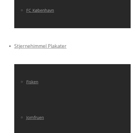
FC København
Stjernehimmel Plakater
Fisken
Jomfruen