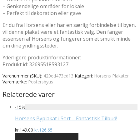
– Genkendelige områder for lokale
– Perfekt til dekoration eller gave
Er du fra Horsens eller har en særlig forbindelse til byen,
vil denne plakat være et fantastisk valg. Den fanger
essensen af Horsens og fungerer som et smukt minde
om dine yndlingssteder.
Yderligere produktinformationer:
Produkt id: 32695518593127
Varenummer (SKU):
420ed473ed13
Kategori:
Horsens Plakater
Varemærke:
Postersbyus
Relaterede varer
-
15
%
Horsens Byplakat i Sort – Fantastisk Tilbud!
Den
Den
kr.
149.00
kr.
126.65
oprindelige
aktuelle
På Udsalg hos Plakatdyr.dk