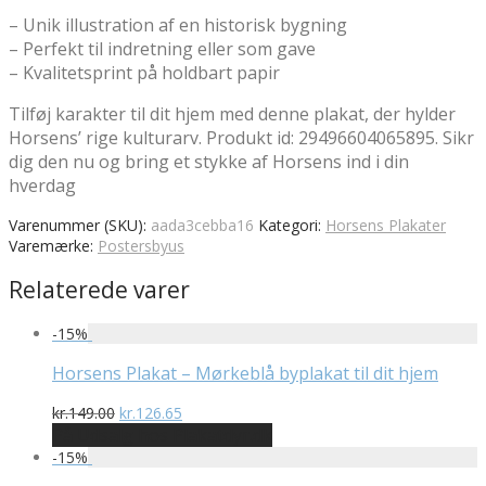
– Unik illustration af en historisk bygning
– Perfekt til indretning eller som gave
– Kvalitetsprint på holdbart papir
Tilføj karakter til dit hjem med denne plakat, der hylder
Horsens’ rige kulturarv. Produkt id: 29496604065895. Sikr
dig den nu og bring et stykke af Horsens ind i din
hverdag
Varenummer (SKU):
aada3cebba16
Kategori:
Horsens Plakater
Varemærke:
Postersbyus
Relaterede varer
-
15
%
Horsens Plakat – Mørkeblå byplakat til dit hjem
Den
Den
kr.
149.00
kr.
126.65
oprindelige
aktuelle
På Udsalg hos Plakatdyr.dk
pris
pris
-
15
%
var:
er: