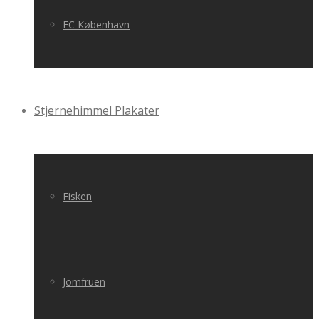
FC København
Stjernehimmel Plakater
Fisken
Jomfruen