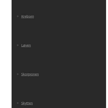
Krebsen
Løven
Skorpionen
Skytten