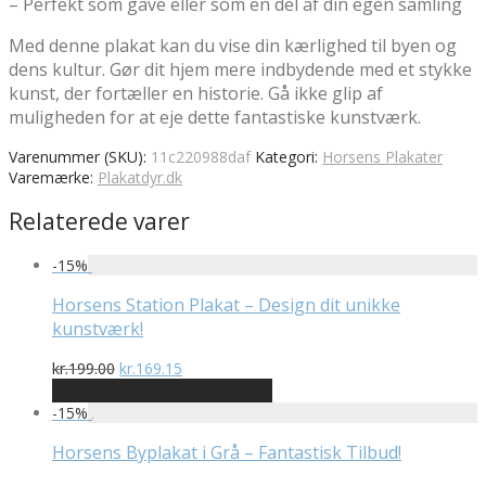
– Perfekt som gave eller som en del af din egen samling
Med denne plakat kan du vise din kærlighed til byen og
dens kultur. Gør dit hjem mere indbydende med et stykke
kunst, der fortæller en historie. Gå ikke glip af
muligheden for at eje dette fantastiske kunstværk.
Varenummer (SKU):
11c220988daf
Kategori:
Horsens Plakater
Varemærke:
Plakatdyr.dk
Relaterede varer
-
15
%
Horsens Station Plakat – Design dit unikke
kunstværk!
Den
Den
kr.
199.00
kr.
169.15
oprindelige
aktuelle
På Udsalg hos Plakatdyr.dk
pris
pris
-
15
%
var:
er:
kr.199.00.
kr.169.15.
Horsens Byplakat i Grå – Fantastisk Tilbud!