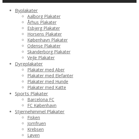
Byplakater
Aalborg Plakater
Århus Plakater
Esbjerg Plakater
Horsens Plakater
København Plakater
Odense Plakater
Skanderborg Plakater
Vejle Plakater
Dyreplakater
Plakater med Aber
Plakater med Elefanter
Plakater med Hunde
Plakater med Katte
Sports Plakater
Barcelona FC
FC København
Stjernehimmel Plakater
Fisken
Jomfruen
Krebsen
Løven