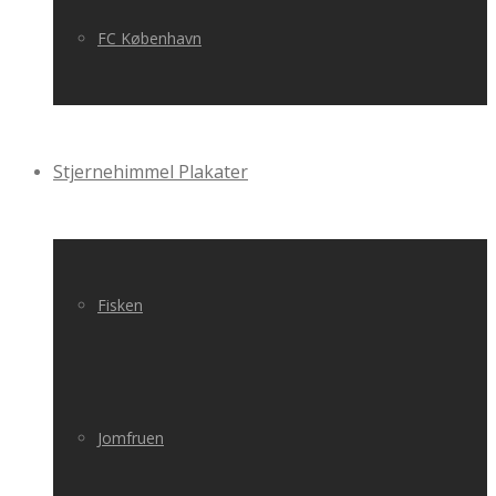
FC København
Stjernehimmel Plakater
Fisken
Jomfruen