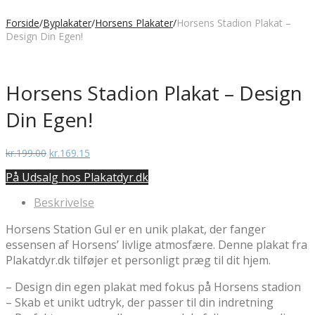
Forside
/
Byplakater
/
Horsens Plakater
/
Horsens Stadion Plakat –
Design Din Egen!
Horsens Stadion Plakat – Design
Din Egen!
Den
Den
kr.
199.00
kr.
169.15
oprindelige
aktuelle
På Udsalg hos Plakatdyr.dk
pris
pris
var:
er:
Beskrivelse
kr.199.00.
kr.169.15.
Horsens Station Gul er en unik plakat, der fanger
essensen af Horsens’ livlige atmosfære. Denne plakat fra
Plakatdyr.dk tilføjer et personligt præg til dit hjem.
– Design din egen plakat med fokus på Horsens stadion
– Skab et unikt udtryk, der passer til din indretning