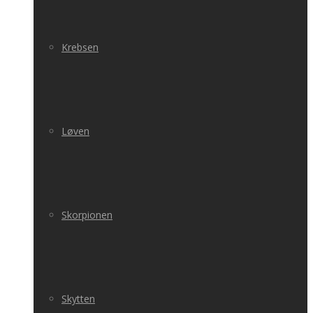
Krebsen
Løven
Skorpionen
Skytten