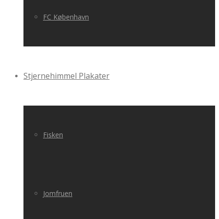
FC København
Stjernehimmel Plakater
Fisken
Jomfruen