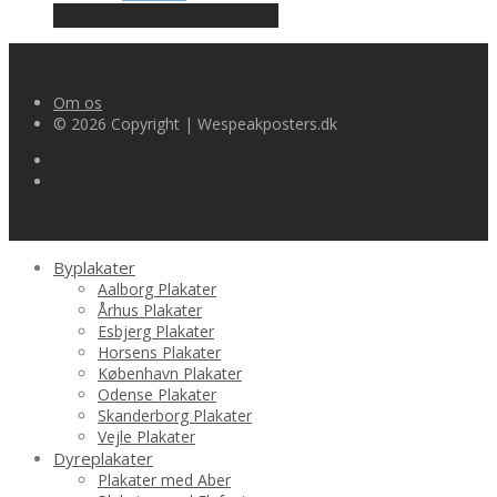
oprindelige
aktuelle
På Udsalg hos Plakatdyr.dk
pris
pris
var:
er:
kr.149.00.
kr.126.65.
Om os
© 2026 Copyright | Wespeakposters.dk
Byplakater
Aalborg Plakater
Århus Plakater
Esbjerg Plakater
Horsens Plakater
København Plakater
Odense Plakater
Skanderborg Plakater
Vejle Plakater
Dyreplakater
Plakater med Aber