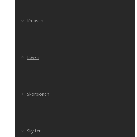
Krebsen
Løven
Skorpionen
Skytten