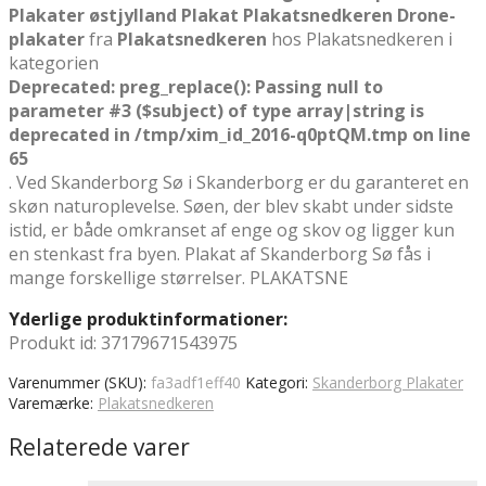
Plakater østjylland Plakat Plakatsnedkeren Drone-
plakater
fra
Plakatsnedkeren
hos Plakatsnedkeren i
kategorien
Deprecated
: preg_replace(): Passing null to
parameter #3 ($subject) of type array|string is
deprecated in
/tmp/xim_id_2016-q0ptQM.tmp
on line
65
. Ved Skanderborg Sø i Skanderborg er du garanteret en
skøn naturoplevelse. Søen, der blev skabt under sidste
istid, er både omkranset af enge og skov og ligger kun
en stenkast fra byen. Plakat af Skanderborg Sø fås i
mange forskellige størrelser. PLAKATSNE
Yderlige produktinformationer:
Produkt id: 37179671543975
Varenummer (SKU):
fa3adf1eff40
Kategori:
Skanderborg Plakater
Varemærke:
Plakatsnedkeren
Relaterede varer