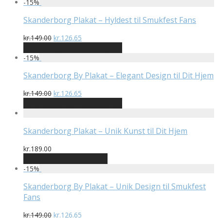
-
15
%
Skanderborg Plakat – Hyldest til Smukfest Fans
Den
Den
kr.
149.00
kr.
126.65
oprindelige
aktuelle
På Udsalg hos Plakatdyr.dk
pris
pris
-
15
%
var:
er:
kr.149.00.
kr.126.65.
Skanderborg By Plakat – Elegant Design til Dit Hjem
Den
Den
kr.
149.00
kr.
126.65
oprindelige
aktuelle
På Udsalg hos Plakatdyr.dk
pris
pris
var:
er:
kr.149.00.
kr.126.65.
Skanderborg Plakat – Unik Kunst til Dit Hjem
kr.
189.00
Bedste pris hos Illux.dk
-
15
%
Skanderborg By Plakat – Unik Design til Smukfest
Fans
Den
Den
kr.
149.00
kr.
126.65