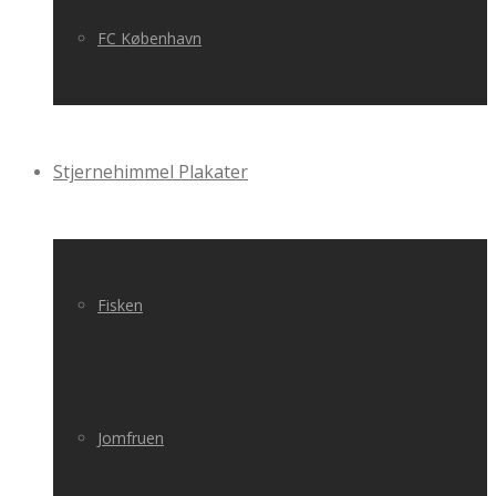
FC København
Stjernehimmel Plakater
Fisken
Jomfruen