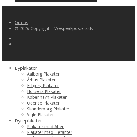
Om os
© 2026 Copyright | Wespeakposters.dk
Byplakater
Aalborg Plakater
Århus Plakater
Esbjerg Plakater
Horsens Plakater
København Plakater
Odense Plakater
Skanderborg Plakater
Vejle Plakater
Dyreplakater
Plakater med Aber
Plakater med Elefanter