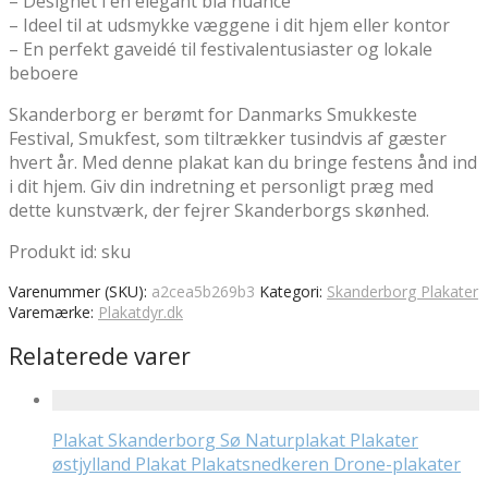
– Designet i en elegant blå nuance
– Ideel til at udsmykke væggene i dit hjem eller kontor
– En perfekt gaveidé til festivalentusiaster og lokale
beboere
Skanderborg er berømt for Danmarks Smukkeste
Festival, Smukfest, som tiltrækker tusindvis af gæster
hvert år. Med denne plakat kan du bringe festens ånd ind
i dit hjem. Giv din indretning et personligt præg med
dette kunstværk, der fejrer Skanderborgs skønhed.
Produkt id: sku
Varenummer (SKU):
a2cea5b269b3
Kategori:
Skanderborg Plakater
Varemærke:
Plakatdyr.dk
Relaterede varer
Plakat Skanderborg Sø Naturplakat Plakater
østjylland Plakat Plakatsnedkeren Drone-plakater