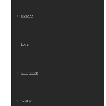
Krebsen
Løven
Skorpionen
Skytten