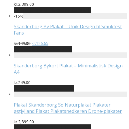
kr.
2,399.00
Bedste pris hos Plakatsnedkeren.dk
-
15
%
Skanderborg By Plakat – Unik Design til Smukfest
Fans
Den
Den
kr.
149.00
kr.
126.65
oprindelige
aktuelle
På Udsalg hos Plakatdyr.dk
pris
pris
var:
er:
kr.149.00.
kr.126.65.
Skanderborg Bykort Plakat – Minimalistisk Design
A4
kr.
249.00
Bedste pris hos Printway.dk
Plakat Skanderborg Sø Naturplakat Plakater
østjylland Plakat Plakatsnedkeren Drone-plakater
kr.
2,399.00
Bedste pris hos Plakatsnedkeren.dk