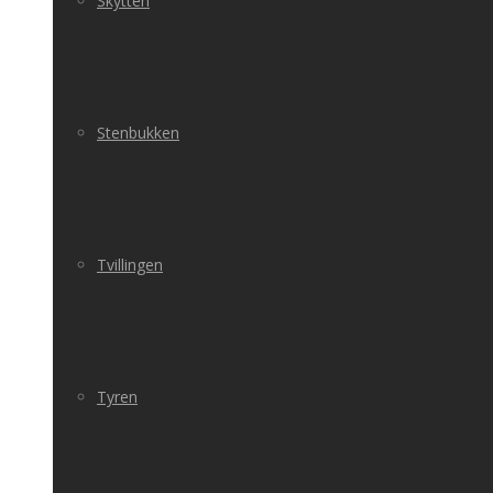
Skytten
Stenbukken
Tvillingen
Tyren