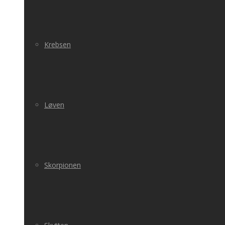
Krebsen
Løven
Skorpionen