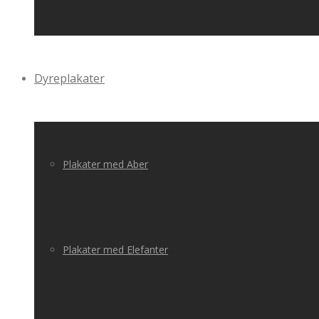
Dyreplakater
Plakater med Aber
Plakater med Elefanter