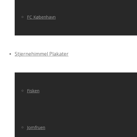
FC København
Stjernehimmel Plakater
Fisken
Jomfruen