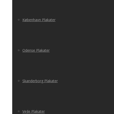
København Plakater
Odense Plakater
Skanderborg Plakater
Vejle Plakater