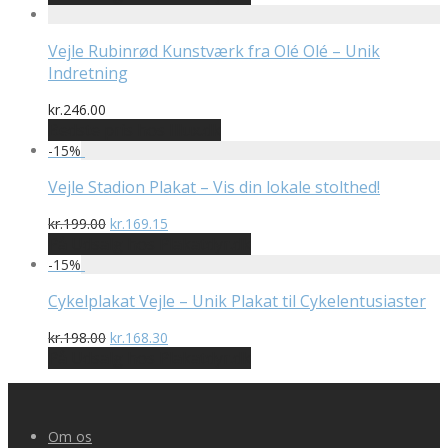
pris
pris
var:
er:
kr.199.00.
kr.169.15.
Vejle Rubinrød Kunstværk fra Olé Olé – Unik
Indretning
kr.
246.00
Bedste pris hos Illux.dk
-
15
%
Vejle Stadion Plakat – Vis din lokale stolthed!
Den
Den
kr.
199.00
kr.
169.15
oprindelige
aktuelle
På Udsalg hos Plakatdyr.dk
pris
pris
-
15
%
var:
er:
kr.199.00.
kr.169.15.
Cykelplakat Vejle – Unik Plakat til Cykelentusiaster
Den
Den
kr.
198.00
kr.
168.30
oprindelige
aktuelle
På Udsalg hos Plakatdyr.dk
pris
pris
var:
er:
kr.198.00.
kr.168.30.
Om os