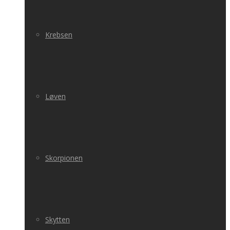
Krebsen
Løven
Skorpionen
Skytten