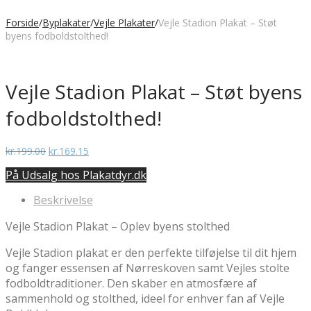
Forside
/
Byplakater
/
Vejle Plakater
/
Vejle Stadion Plakat – Støt
byens fodboldstolthed!
Vejle Stadion Plakat – Støt byens
fodboldstolthed!
Den
Den
kr.
199.00
kr.
169.15
oprindelige
aktuelle
På Udsalg hos Plakatdyr.dk
pris
pris
var:
er:
Beskrivelse
kr.199.00.
kr.169.15.
Vejle Stadion Plakat – Oplev byens stolthed
Vejle Stadion plakat er den perfekte tilføjelse til dit hjem
og fanger essensen af Nørreskoven samt Vejles stolte
fodboldtraditioner. Den skaber en atmosfære af
sammenhold og stolthed, ideel for enhver fan af Vejle