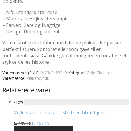
Boldklub.
– Mål: Standard størrelse
– Materiale: Højkvalitets papir
– Farver: Klare og livagtige
– Design: Unikt og stilrent
Vis din støtte til klubben med denne plakat, der passer
perfekt i stuen, kontoret eller som gave til en
fodboldentusiast. Gå ikke glip af muligheden for at eje et
stykke Vejles historie.
Varenummer (SKU):
2f23c2c239c0
Kategori:
Vejle Plakater
Varemærke:
Plakatdyr.dk
Relaterede varer
-
15
%
Vejle Stadion Plakat – Stolthed til dit hjem!
Den
Den
kr.
199.00
kr.
169.15
oprindelige
aktuelle
På Udsalg hos Plakatdyr.dk