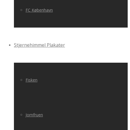
FC København
Stjernehimmel Plakater
Fisken
Jomfruen