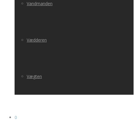
Vandmanden
Vædderen
Vægten
0