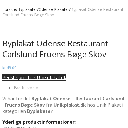
Forside
/
Byplakater
/
Odense Plakater
/
Byplakat Odense Restaurant
Carlslund Fruens Bøge Skov
Byplakat Odense Restaurant
Carlslund Fruens Bøge Skov
kr.
49.00
Bedste pris hos Unikplakat.dk
Beskrivelse
Vi har fundet
Byplakat Odense – Restaurant Carlslund
I Fruens Bøge Skov
fra
Unikplakat.dk
hos Unik Plakat i
kategorien
Byplakater
.
Yderlige produktinformationer: