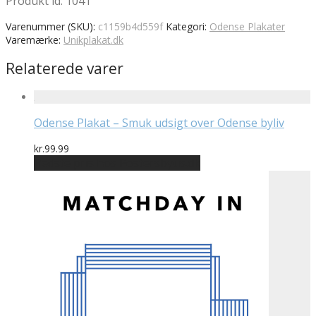
Produkt id: 1041
Varenummer (SKU):
c1159b4d559f
Kategori:
Odense Plakater
Varemærke:
Unikplakat.dk
Relaterede varer
Odense Plakat – Smuk udsigt over Odense byliv
kr.
99.99
Bedste pris hos Postersbyus.dk