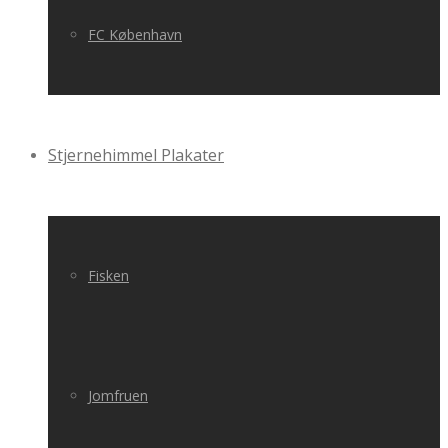
FC København
Stjernehimmel Plakater
Fisken
Jomfruen