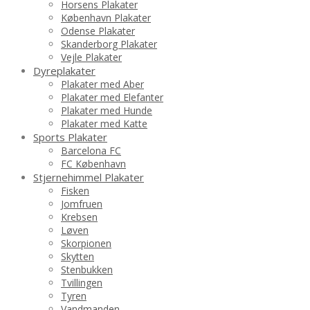
Horsens Plakater
København Plakater
Odense Plakater
Skanderborg Plakater
Vejle Plakater
Dyreplakater
Plakater med Aber
Plakater med Elefanter
Plakater med Hunde
Plakater med Katte
Sports Plakater
Barcelona FC
FC København
Stjernehimmel Plakater
Fisken
Jomfruen
Krebsen
Løven
Skorpionen
Skytten
Stenbukken
Tvillingen
Tyren
Vandmanden