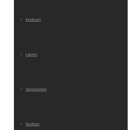
Krebsen
Løven
Skorpionen
Skytten