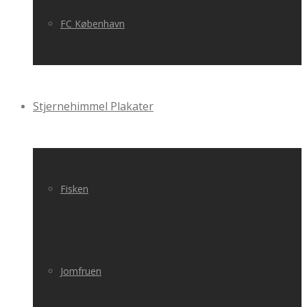
FC København
Stjernehimmel Plakater
Fisken
Jomfruen