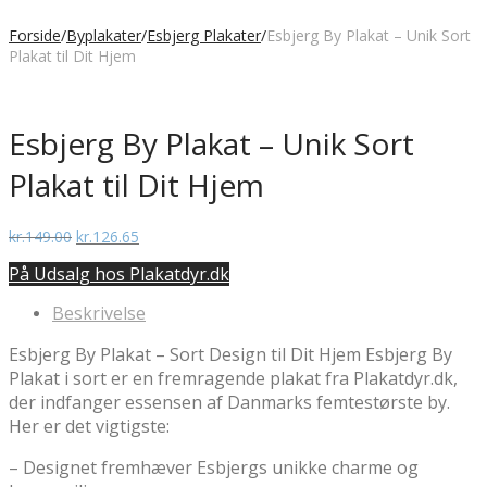
Forside
/
Byplakater
/
Esbjerg Plakater
/
Esbjerg By Plakat – Unik Sort
Plakat til Dit Hjem
Esbjerg By Plakat – Unik Sort
Plakat til Dit Hjem
Den
Den
kr.
149.00
kr.
126.65
oprindelige
aktuelle
På Udsalg hos Plakatdyr.dk
pris
pris
var:
er:
Beskrivelse
kr.149.00.
kr.126.65.
Esbjerg By Plakat – Sort Design til Dit Hjem Esbjerg By
Plakat i sort er en fremragende plakat fra Plakatdyr.dk,
der indfanger essensen af Danmarks femtestørste by.
Her er det vigtigste:
– Designet fremhæver Esbjergs unikke charme og