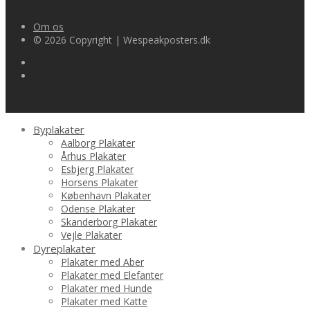
kr.149.00.
kr.126.65.
Om os
© 2026 Copyright | Wespeakposters.dk
Byplakater
Aalborg Plakater
Århus Plakater
Esbjerg Plakater
Horsens Plakater
København Plakater
Odense Plakater
Skanderborg Plakater
Vejle Plakater
Dyreplakater
Plakater med Aber
Plakater med Elefanter
Plakater med Hunde
Plakater med Katte