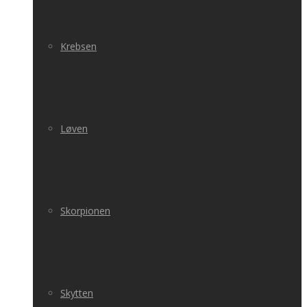
Krebsen
Løven
Skorpionen
Skytten