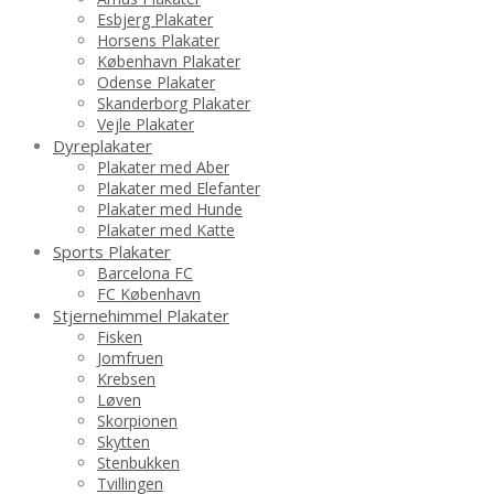
Esbjerg Plakater
Horsens Plakater
København Plakater
Odense Plakater
Skanderborg Plakater
Vejle Plakater
Dyreplakater
Plakater med Aber
Plakater med Elefanter
Plakater med Hunde
Plakater med Katte
Sports Plakater
Barcelona FC
FC København
Stjernehimmel Plakater
Fisken
Jomfruen
Krebsen
Løven
Skorpionen
Skytten
Stenbukken
Tvillingen