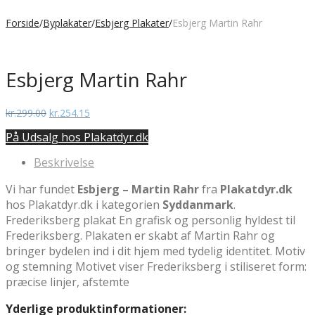
Forside
/
Byplakater
/
Esbjerg Plakater
/
Esbjerg Martin Rahr
Esbjerg Martin Rahr
Den
Den
kr.
299.00
kr.
254.15
oprindelige
aktuelle
På Udsalg hos Plakatdyr.dk
pris
pris
var:
er:
Beskrivelse
kr.299.00.
kr.254.15.
Vi har fundet
Esbjerg – Martin Rahr
fra
Plakatdyr.dk
hos Plakatdyr.dk i kategorien
Syddanmark
.
Frederiksberg plakat En grafisk og personlig hyldest til
Frederiksberg. Plakaten er skabt af Martin Rahr og
bringer bydelen ind i dit hjem med tydelig identitet. Motiv
og stemning Motivet viser Frederiksberg i stiliseret form:
præcise linjer, afstemte
Yderlige produktinformationer: