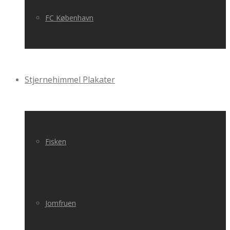
FC København
Stjernehimmel Plakater
Fisken
Jomfruen