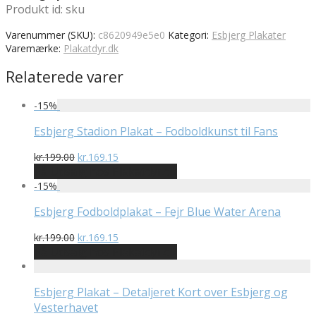
Produkt id: sku
Varenummer (SKU):
c8620949e5e0
Kategori:
Esbjerg Plakater
Varemærke:
Plakatdyr.dk
Relaterede varer
-
15
%
Esbjerg Stadion Plakat – Fodboldkunst til Fans
Den
Den
kr.
199.00
kr.
169.15
oprindelige
aktuelle
På Udsalg hos Plakatdyr.dk
pris
pris
-
15
%
var:
er:
kr.199.00.
kr.169.15.
Esbjerg Fodboldplakat – Fejr Blue Water Arena
Den
Den
kr.
199.00
kr.
169.15
oprindelige
aktuelle
På Udsalg hos Plakatdyr.dk
pris
pris
var:
er:
kr.199.00.
kr.169.15.
Esbjerg Plakat – Detaljeret Kort over Esbjerg og
Vesterhavet