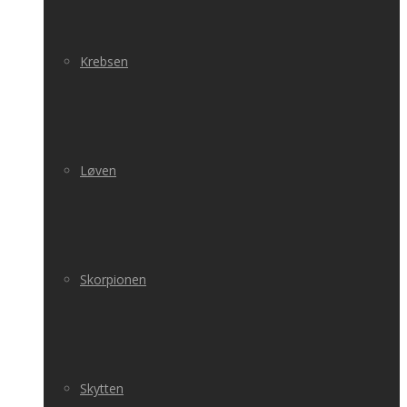
Krebsen
Løven
Skorpionen
Skytten