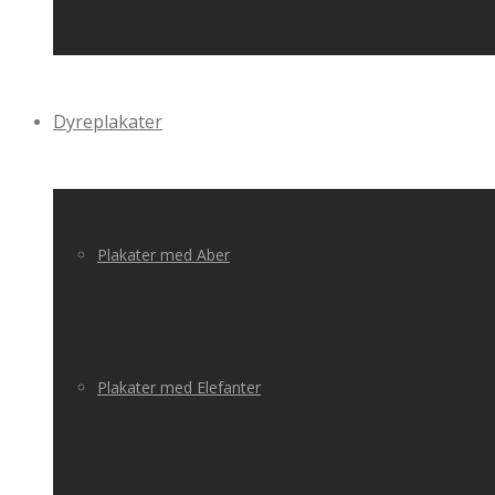
Dyreplakater
Plakater med Aber
Plakater med Elefanter