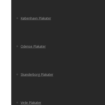
København Plakater
Odense Plakater
Skanderborg Plakater
Vejle Plakater