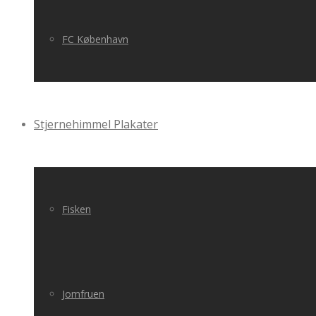
FC København
Stjernehimmel Plakater
Fisken
Jomfruen