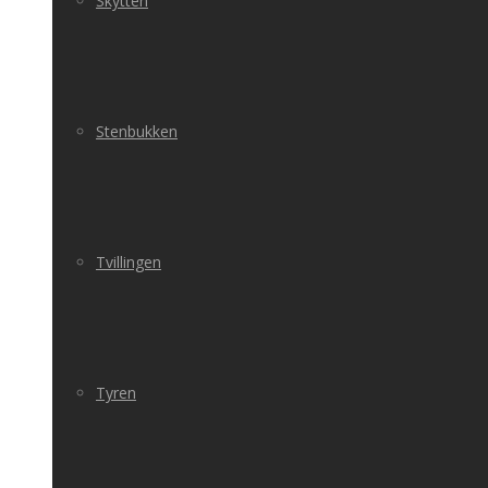
Skytten
Stenbukken
Tvillingen
Tyren