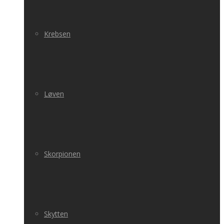
Krebsen
Løven
Skorpionen
Skytten