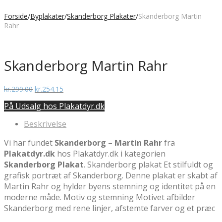
Forside
/
Byplakater
/
Skanderborg Plakater
/
Skanderborg Martin
Rahr
Skanderborg Martin Rahr
Den
Den
kr.
299.00
kr.
254.15
oprindelige
aktuelle
På Udsalg hos Plakatdyr.dk
pris
pris
var:
er:
Beskrivelse
kr.299.00.
kr.254.15.
Vi har fundet
Skanderborg – Martin Rahr
fra
Plakatdyr.dk
hos Plakatdyr.dk i kategorien
Skanderborg Plakat
. Skanderborg plakat Et stilfuldt og
grafisk portræt af Skanderborg. Denne plakat er skabt af
Martin Rahr og hylder byens stemning og identitet på en
moderne måde. Motiv og stemning Motivet afbilder
Skanderborg med rene linjer, afstemte farver og et præc