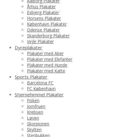
Aalborg Plakater
Århus Plakater
Esbjerg Plakater
Horsens Plakater
København Plakater
Odense Plakater
Skanderborg Plakater
Vejle Plakater
Dyreplakater
Plakater med Aber
Plakater med Elefanter
Plakater med Hunde
Plakater med Katte
Sports Plakater
Barcelona FC
FC København
Stjernehimmel Plakater
Fisken
Jomfruen
Krebsen
Løven
Skorpionen
Skytten
Stenbukken