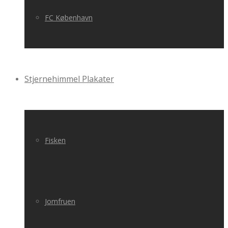
FC København
Stjernehimmel Plakater
Fisken
Jomfruen